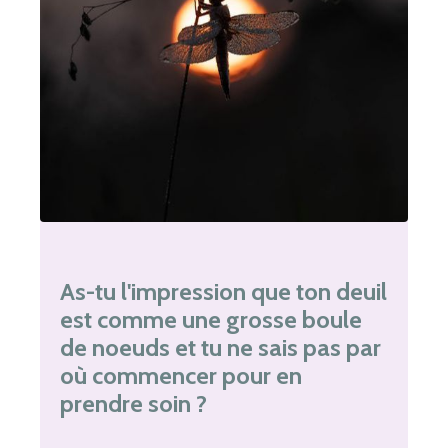
As-tu l'impression que ton deuil
est comme une grosse boule
de noeuds et tu ne sais pas par
où commencer pour en
prendre soin ?