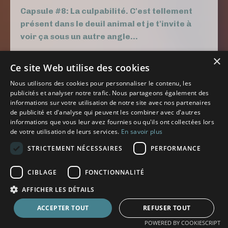
Capsule #8: La culpabilité. C'est tellement
présent dans le deuil animal et je t'invite à
voir ça sous un autre angle...
Capsule #9: La TDSM... une technique rapide
×
Ce site Web utilise des cookies
que tu pourras utiliser dans ton quotidien
pour que tes boulets aillent moins d'emprise
Nous utilisons des cookies pour personnaliser le contenu, les
publicités et analyser notre trafic. Nous partageons également des
sur toi.
informations sur votre utilisation de notre site avec nos partenaires
de publicité et d'analyse qui peuvent les combiner avec d'autres
Capsule #10: Savais-tu que tu te programmes
informations que vous leur avez fournies ou qu'ils ont collectées lors
à tous les jours vers un futur que tu te
de votre utilisation de leurs services.
En savoir plus
crées.... peut-être est-il temps de choisir ce
STRICTEMENT NÉCESSAIRES
PERFORMANCE
que tu veux manifester ?
CIBLAGE
FONCTIONNALITÉ
Capsule #11: Tout dépend d'où tu regardes,
car il y a du beau dans tout, même dans la
AFFICHER LES DÉTAILS
mort, même la mort tragique...
ACCEPTER TOUT
REFUSER TOUT
Capsule #12: Les rôles de nos animaux et
POWERED BY COOKIESCRIPT