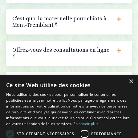
C'est quoi la maternelle pour chiots à
Mont-Tremblant ?
Offrez-vous des consultations en ligne
?
×
Quelle est votre approche en
Ce site Web utilise des cookies
éducation canine ?
Nous utilisons des cookies pour personnaliser le contenu, les
publicités et analyser notre trafic. Nous partageons également des
informations sur votre utilisation de notre site avec nos partenaires
de publicité et d'analyse qui peuvent les combiner avec d'autres
Comment prendre rendez-vous pour
informations que vous leur avez fournies ou qu'ils ont collectées lors
une consultation en éducation canine
de votre utilisation de leurs services.
En savoir plus
?
STRICTEMENT NÉCESSAIRES
PERFORMANCE